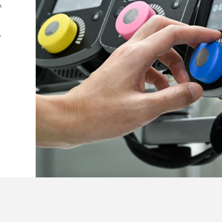
い
う
し