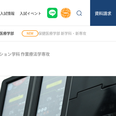
入試情報
入試イベント
資料請求
医療学部
保健医療学部 新学科・新専攻
ション学科 作業療法学専攻